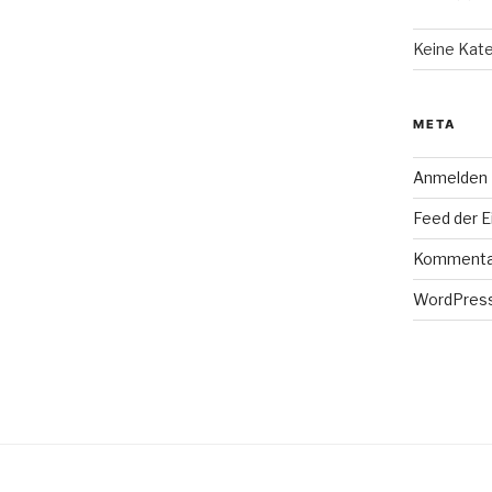
Keine Kat
META
Anmelden
Feed der E
Kommenta
WordPress