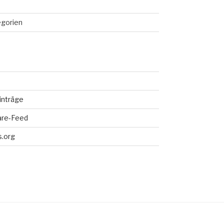
egorien
inträge
re-Feed
.org