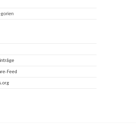
egorien
inträge
re-Feed
.org