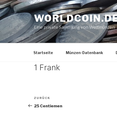
Zum
Inhalt
WORLDCOIN.D
springen
Eine private Sammlung von Weltmünzen
Startseite
Münzen-Datenbank
1 Frank
Beitrags-
Vorheriger
ZURÜCK
Navigation
Beitrag
25 Centiemen