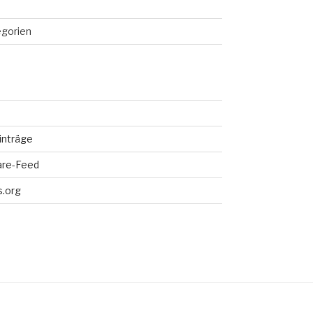
egorien
inträge
re-Feed
.org