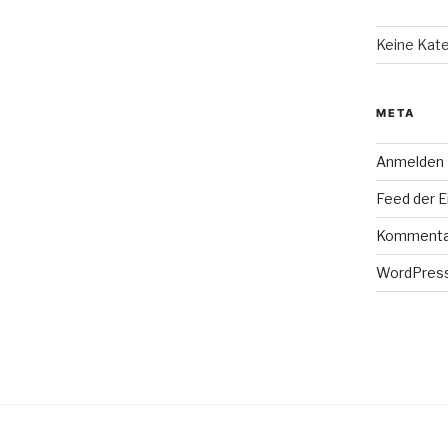
Keine Kat
META
Anmelden
Feed der E
Kommenta
WordPress