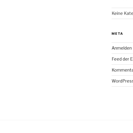
Keine Kat
META
Anmelden
Feed der E
Kommenta
WordPress