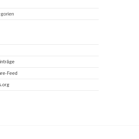
egorien
inträge
re-Feed
.org