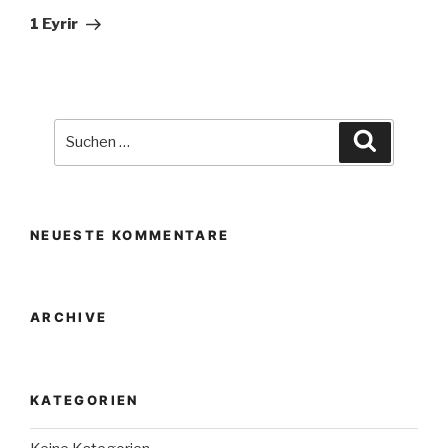
Beitrag
1 Eyrir
Suche
Suchen
nach:
NEUESTE KOMMENTARE
ARCHIVE
KATEGORIEN