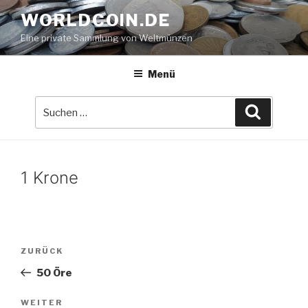
Zum
WORLDCOIN.DE
Inhalt
Eine private Sammlung von Weltmünzen
springen
Menü
Suche
Suchen
nach:
1 Krone
Beitrags-
Vorheriger
ZURÜCK
Navigation
Beitrag
50 Öre
Nächster
WEITER