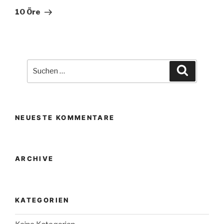
Beitrag
10 Öre
Suche
Suchen
nach:
NEUESTE KOMMENTARE
ARCHIVE
KATEGORIEN