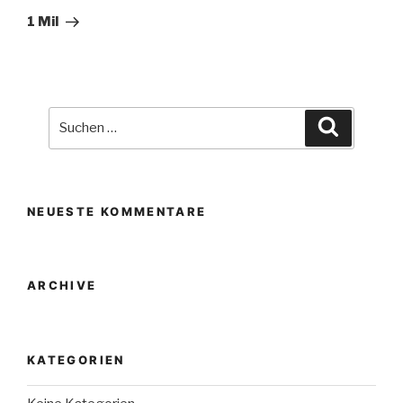
Beitrag
1 Mil
Suche
Suchen
nach:
NEUESTE KOMMENTARE
ARCHIVE
KATEGORIEN