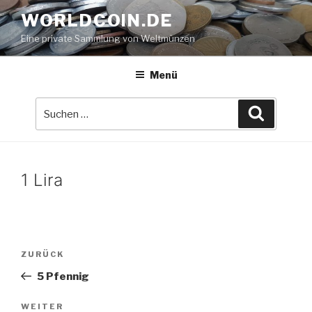
Zum
WORLDCOIN.DE
Inhalt
Eine private Sammlung von Weltmünzen
springen
Menü
Suche
Suchen
nach:
1 Lira
Beitrags-
Vorheriger
ZURÜCK
Navigation
Beitrag
5 Pfennig
Nächster
WEITER