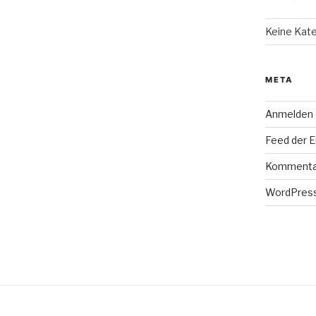
Keine Kat
META
Anmelden
Feed der E
Kommenta
WordPress