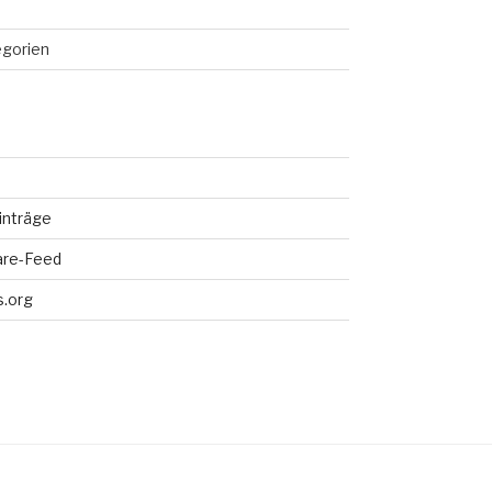
egorien
inträge
re-Feed
.org