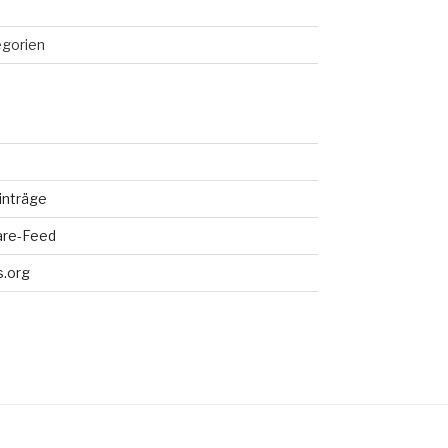
egorien
inträge
re-Feed
.org