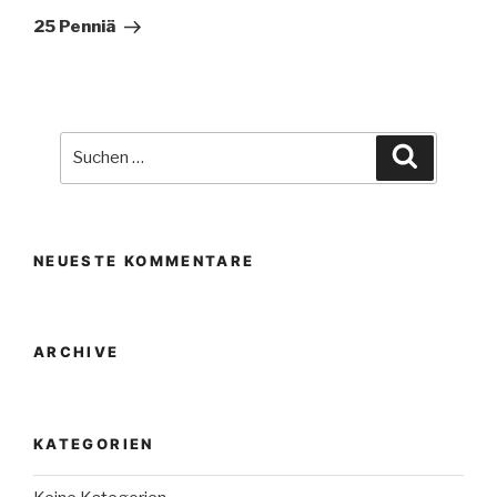
Beitrag
25 Penniä
Suche
Suchen
nach:
NEUESTE KOMMENTARE
ARCHIVE
KATEGORIEN