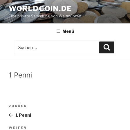
Zum
WORLDCOIN.DE
Inhalt
Eine private Sammlung von Weltmünzen
springen
Menü
Suche
Suchen
nach:
1 Penni
Beitrags-
Vorheriger
ZURÜCK
Navigation
Beitrag
1 Penni
Nächster
WEITER