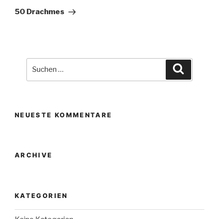
Beitrag
50 Drachmes
Suche
Suchen
nach:
NEUESTE KOMMENTARE
ARCHIVE
KATEGORIEN