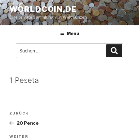
Zum
WORLDCOIN.DE
Inhalt
Eine private Sammlung von Weltmünzen
springen
Menü
Suche
Suchen
nach:
1 Peseta
Beitrags-
Vorheriger
ZURÜCK
Navigation
Beitrag
20 Pence
Nächster
WEITER