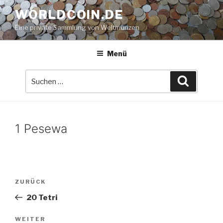
Zum
WORLDCOIN.DE
Inhalt
Eine private Sammlung von Weltmünzen
springen
Menü
Suche
Suchen
nach:
1 Pesewa
Beitrags-
Vorheriger
ZURÜCK
Navigation
Beitrag
20 Tetri
Nächster
WEITER