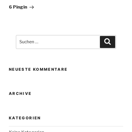
Beitrag
6 Pingin
Suche
Suchen
nach:
NEUESTE KOMMENTARE
ARCHIVE
KATEGORIEN