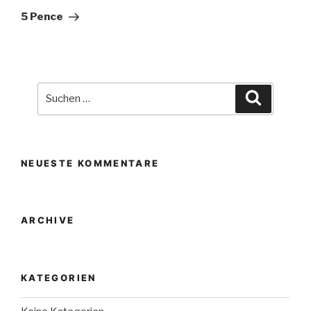
Beitrag
5 Pence
Suche
Suchen
nach:
NEUESTE KOMMENTARE
ARCHIVE
KATEGORIEN