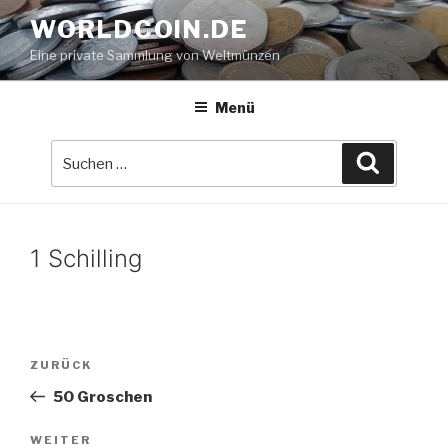
Zum
WORLDCOIN.DE
Inhalt
Eine private Sammlung von Weltmünzen
springen
Menü
Suche
Suchen
nach:
1 Schilling
Beitrags-
Vorheriger
ZURÜCK
Navigation
Beitrag
50 Groschen
Nächster
WEITER