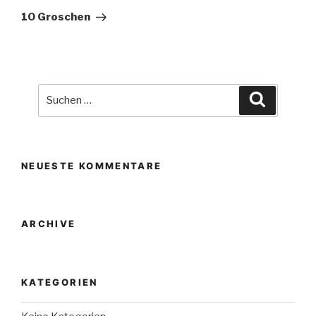
Beitrag
10 Groschen
Suche
Suchen
nach:
NEUESTE KOMMENTARE
ARCHIVE
KATEGORIEN