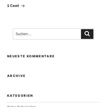
Beitrag
1 Cent
Suche
Suchen
nach:
NEUESTE KOMMENTARE
ARCHIVE
KATEGORIEN