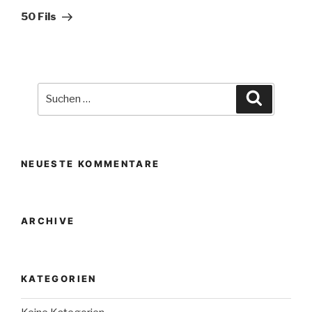
Beitrag
50 Fils
Suche
Suchen
nach:
NEUESTE KOMMENTARE
ARCHIVE
KATEGORIEN