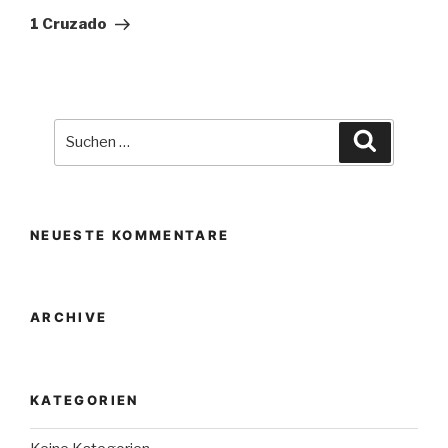
Beitrag
1 Cruzado
Suche
Suchen
nach:
NEUESTE KOMMENTARE
ARCHIVE
KATEGORIEN