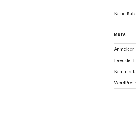
Keine Kat
META
Anmelden
Feed der E
Kommenta
WordPress