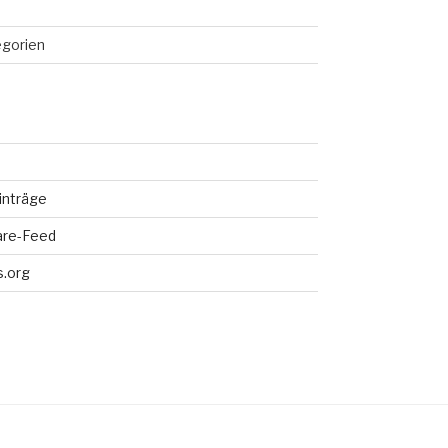
egorien
inträge
re-Feed
.org