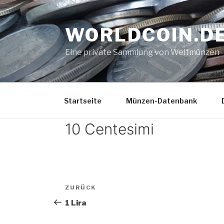
Zum
Inhalt
WORLDCOIN.D
springen
Eine private Sammlung von Weltmünzen
Startseite
Münzen-Datenbank
10 Centesimi
Beitrags-
Vorheriger
ZURÜCK
Navigation
Beitrag
1 Lira