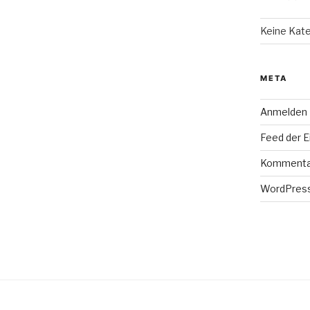
Keine Kat
META
Anmelden
Feed der E
Kommenta
WordPress