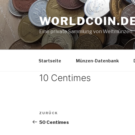
Zum
Inhalt
WORLDCOIN.D
springen
Eine private Sammlung von Weltmünzen
Startseite
Münzen-Datenbank
10 Centimes
Beitrags-
Vorheriger
ZURÜCK
Navigation
Beitrag
50 Centimes