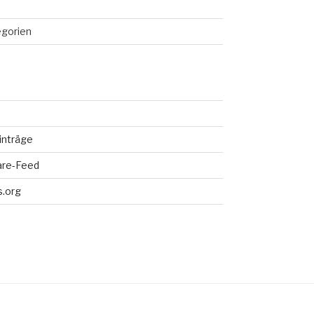
egorien
inträge
re-Feed
.org