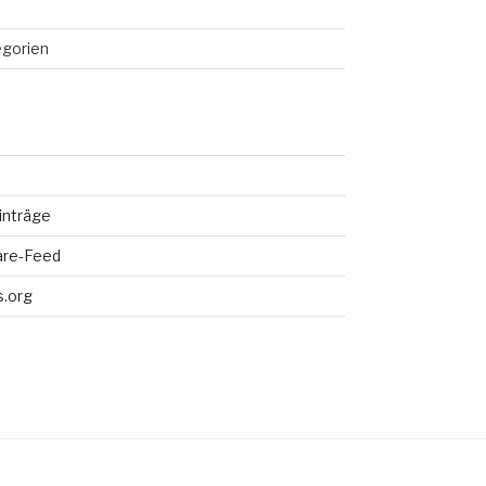
egorien
inträge
re-Feed
.org