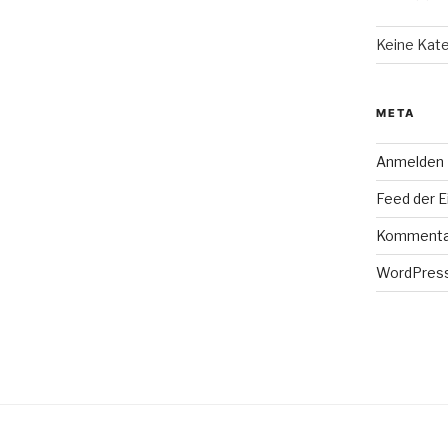
Keine Kat
META
Anmelden
Feed der E
Kommenta
WordPress