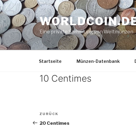
Zum
Inhalt
WORLDCOIN.D
springen
Eine private Sammlung von Weltmünzen
Startseite
Münzen-Datenbank
10 Centimes
Beitrags-
Vorheriger
ZURÜCK
Navigation
Beitrag
20 Centimes