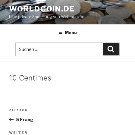
Zum
WORLDCOIN.DE
Inhalt
Eine private Sammlung von Weltmünzen
springen
Menü
Suche
Suchen
nach:
10 Centimes
Beitrags-
Vorheriger
ZURÜCK
Navigation
Beitrag
5 Frang
Nächster
WEITER