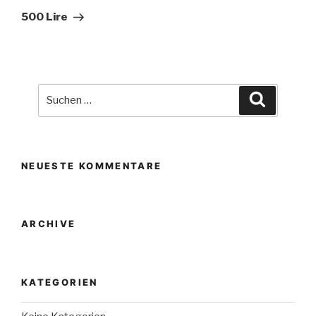
Beitrag
500 Lire
Suche
Suchen
nach:
NEUESTE KOMMENTARE
ARCHIVE
KATEGORIEN