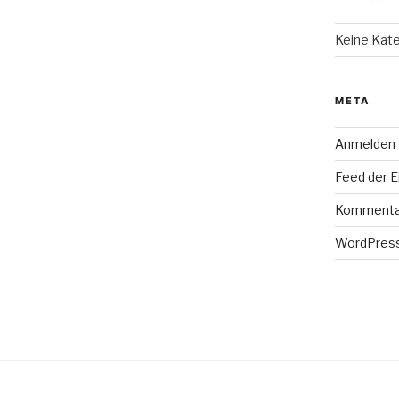
Keine Kat
META
Anmelden
Feed der E
Kommenta
WordPress