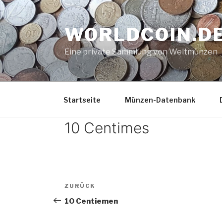
Zum
Inhalt
WORLDCOIN.D
springen
Eine private Sammlung von Weltmünzen
Startseite
Münzen-Datenbank
10 Centimes
Beitrags-
Vorheriger
ZURÜCK
Navigation
Beitrag
10 Centiemen