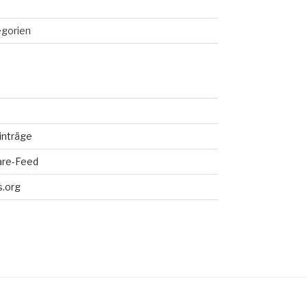
egorien
inträge
re-Feed
.org