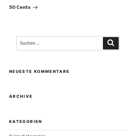
Beitrag
50 Cents
Suche
Suchen
nach:
NEUESTE KOMMENTARE
ARCHIVE
KATEGORIEN