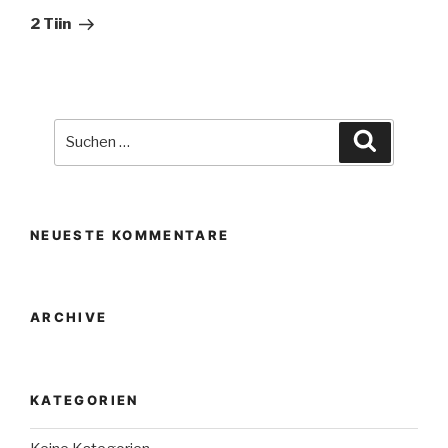
Beitrag
2 Tiin
Suche
Suchen
nach:
NEUESTE KOMMENTARE
ARCHIVE
KATEGORIEN