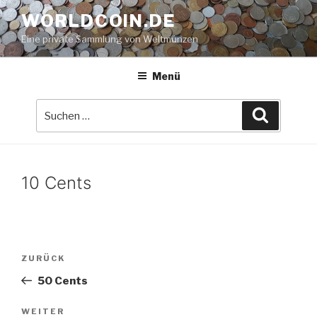
Zum
WORLDCOIN.DE
Inhalt
Eine private Sammlung von Weltmünzen
springen
Menü
Suche
Suchen
nach:
10 Cents
Beitrags-
Vorheriger
ZURÜCK
Navigation
Beitrag
50 Cents
Nächster
WEITER