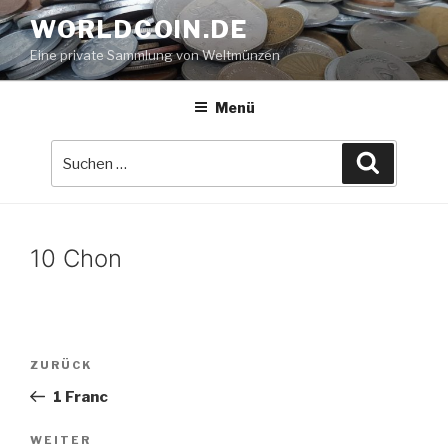
Zum
WORLDCOIN.DE
Inhalt
Eine private Sammlung von Weltmünzen
springen
Menü
Suche
Suchen
nach:
10 Chon
Beitrags-
Vorheriger
ZURÜCK
Navigation
Beitrag
1 Franc
Nächster
WEITER