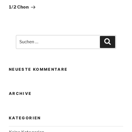
Beitrag
1/2 Chon
Suche
Suchen
nach:
NEUESTE KOMMENTARE
ARCHIVE
KATEGORIEN