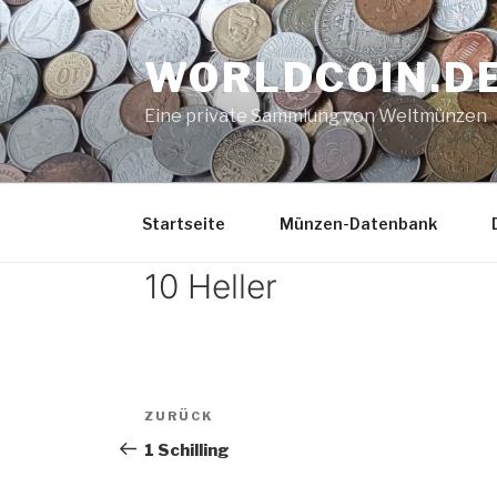
Zum
Inhalt
WORLDCOIN.D
springen
Eine private Sammlung von Weltmünzen
Startseite
Münzen-Datenbank
10 Heller
Beitrags-
Vorheriger
ZURÜCK
Navigation
Beitrag
1 Schilling