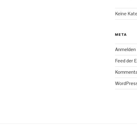
Keine Kat
META
Anmelden
Feed der E
Kommenta
WordPress