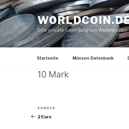
Zum
Inhalt
WORLDCOIN.D
springen
Eine private Sammlung von Weltmünzen
Startseite
Münzen-Datenbank
10 Mark
Beitrags-
Vorheriger
ZURÜCK
Navigation
Beitrag
2 Euro