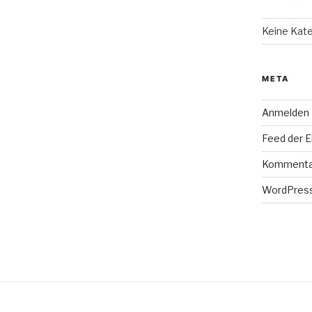
Keine Kat
META
Anmelden
Feed der E
Kommenta
WordPress