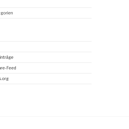
egorien
inträge
re-Feed
.org