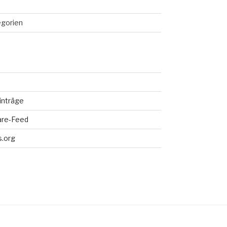
egorien
inträge
re-Feed
.org