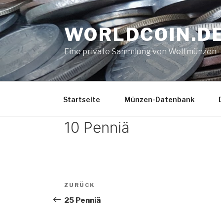
Zum
Inhalt
WORLDCOIN.D
springen
Eine private Sammlung von Weltmünzen
Startseite
Münzen-Datenbank
10 Penniä
Beitrags-
Vorheriger
ZURÜCK
Navigation
Beitrag
25 Penniä