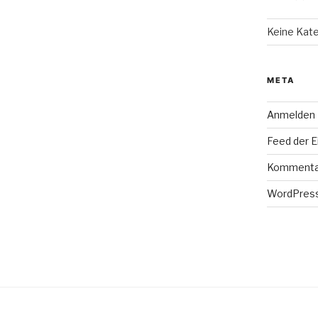
Keine Kat
META
Anmelden
Feed der E
Kommenta
WordPress