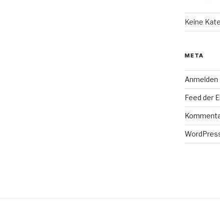
Keine Kat
META
Anmelden
Feed der E
Kommenta
WordPress