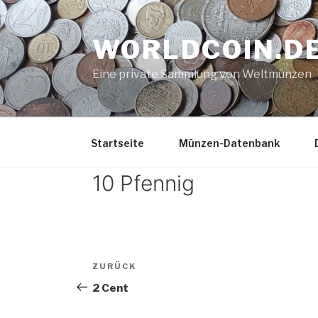
Zum
Inhalt
WORLDCOIN.D
springen
Eine private Sammlung von Weltmünzen
Startseite
Münzen-Datenbank
10 Pfennig
Beitrags-
Vorheriger
ZURÜCK
Navigation
Beitrag
2 Cent