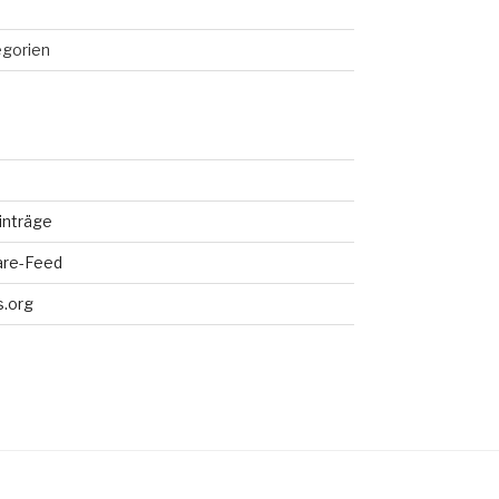
egorien
inträge
re-Feed
.org