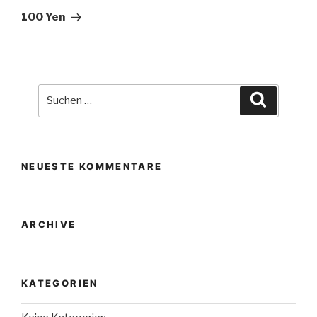
Beitrag
100 Yen
Suche
Suchen
nach:
NEUESTE KOMMENTARE
ARCHIVE
KATEGORIEN