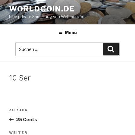
Zum
WORLDCOIN.DE
Inhalt
Eine private Sammlung von Weltmünzen
springen
Menü
Suche
Suchen
nach:
10 Sen
Beitrags-
Vorheriger
ZURÜCK
Navigation
Beitrag
25 Cents
Nächster
WEITER