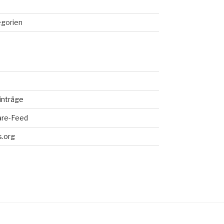
egorien
inträge
re-Feed
.org