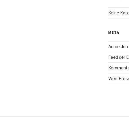
Keine Kat
META
Anmelden
Feed der E
Kommenta
WordPress