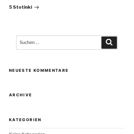
Beitrag
5 Stotinki
Suche
Suchen
nach:
NEUESTE KOMMENTARE
ARCHIVE
KATEGORIEN