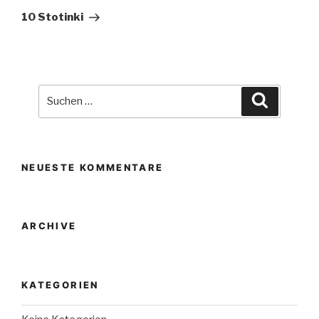
Beitrag
10 Stotinki
Suche
Suchen
nach:
NEUESTE KOMMENTARE
ARCHIVE
KATEGORIEN