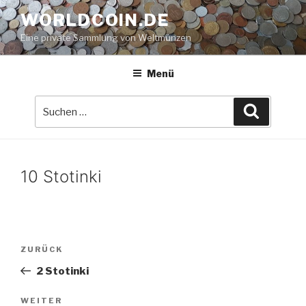
Zum
WORLDCOIN.DE
Inhalt
Eine private Sammlung von Weltmünzen
springen
Menü
Suche
Suchen
nach:
10 Stotinki
Beitrags-
Vorheriger
ZURÜCK
Navigation
Beitrag
2 Stotinki
Nächster
WEITER