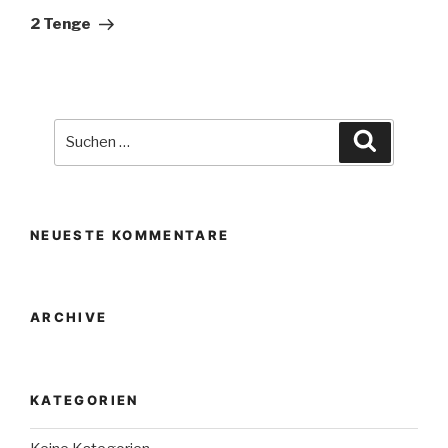
Beitrag
2 Tenge
Suche
Suchen
nach:
NEUESTE KOMMENTARE
ARCHIVE
KATEGORIEN