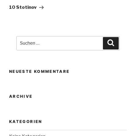
Beitrag
10 Stotinov
Suche
Suchen
nach:
NEUESTE KOMMENTARE
ARCHIVE
KATEGORIEN