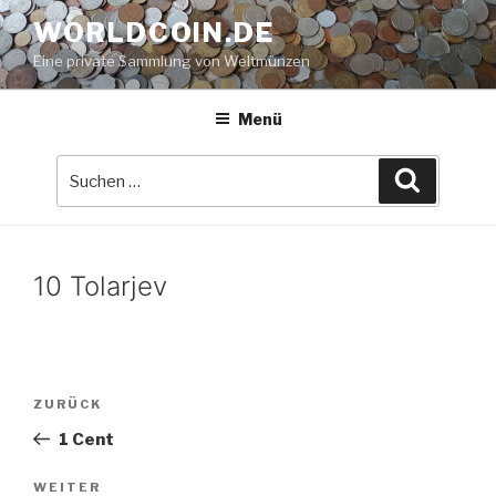
Zum
WORLDCOIN.DE
Inhalt
Eine private Sammlung von Weltmünzen
springen
Menü
Suche
Suchen
nach:
10 Tolarjev
Beitrags-
Vorheriger
ZURÜCK
Navigation
Beitrag
1 Cent
Nächster
WEITER