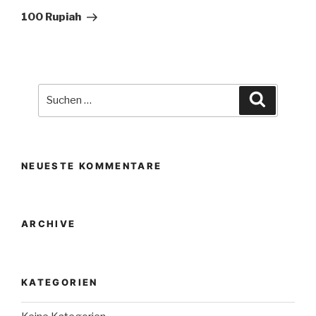
Beitrag
100 Rupiah
Suche
Suchen
nach:
NEUESTE KOMMENTARE
ARCHIVE
KATEGORIEN