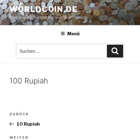
Zum
WORLDCOIN.DE
Inhalt
Eine private Sammlung von Weltmünzen
springen
Menü
Suche
Suchen
nach:
100 Rupiah
Beitrags-
Vorheriger
ZURÜCK
Navigation
Beitrag
10 Rupiah
Nächster
WEITER