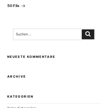
Beitrag
50 Fils
Suche
Suchen
nach:
NEUESTE KOMMENTARE
ARCHIVE
KATEGORIEN