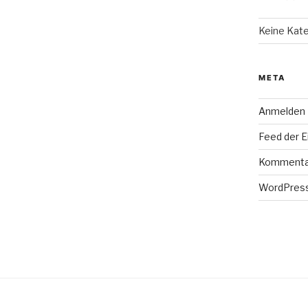
Keine Kat
META
Anmelden
Feed der E
Kommenta
WordPress