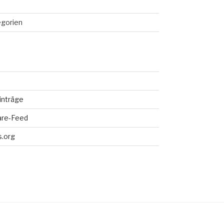
egorien
inträge
re-Feed
.org