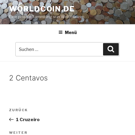
Zum
WORLDCOIN.DE
Inhalt
Eine private Sammlung von Weltmünzen
springen
Menü
Suche
Suchen
nach:
2 Centavos
Beitrags-
Vorheriger
ZURÜCK
Navigation
Beitrag
1 Cruzeiro
Nächster
WEITER