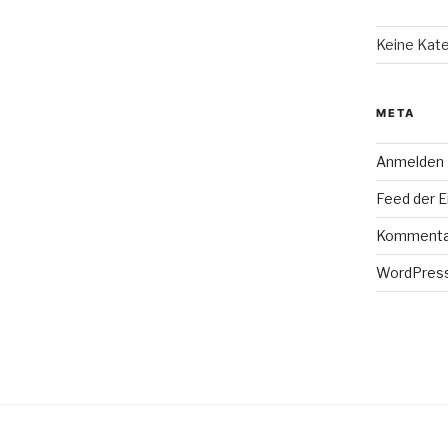
Keine Kat
META
Anmelden
Feed der E
Kommenta
WordPress