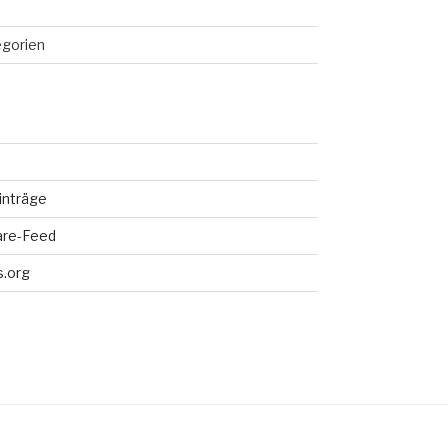
egorien
inträge
re-Feed
.org