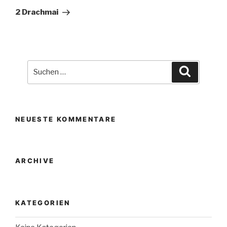
Beitrag
2 Drachmai
Suche
Suchen
nach:
NEUESTE KOMMENTARE
ARCHIVE
KATEGORIEN