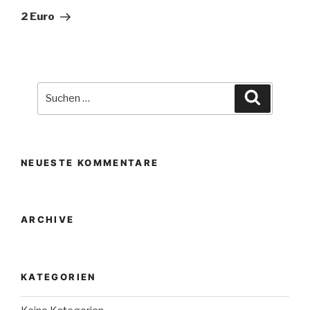
Beitrag
2 Euro
Suche
Suchen
nach:
NEUESTE KOMMENTARE
ARCHIVE
KATEGORIEN