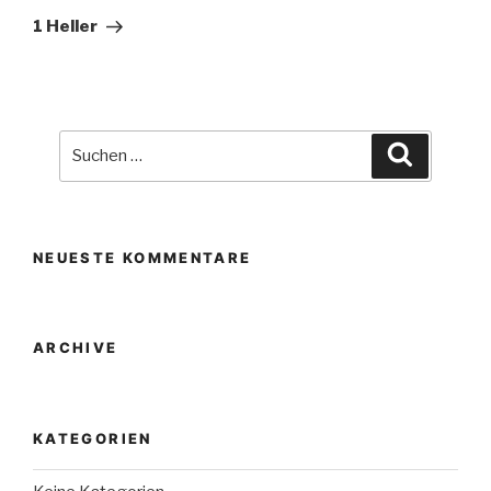
Beitrag
1 Heller
Suche
Suchen
nach:
NEUESTE KOMMENTARE
ARCHIVE
KATEGORIEN