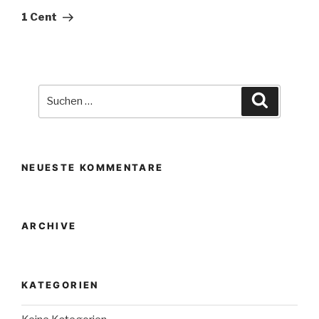
Beitrag
1 Cent
Suche
Suchen
nach:
NEUESTE KOMMENTARE
ARCHIVE
KATEGORIEN