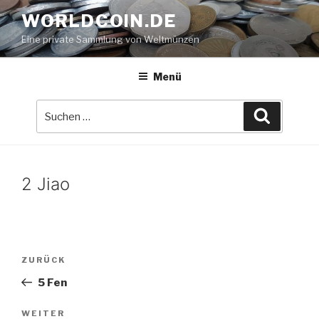
Zum
WORLDCOIN.DE
Inhalt
Eine private Sammlung von Weltmünzen
springen
Menü
Suche
Suchen
nach:
2 Jiao
Beitrags-
Vorheriger
ZURÜCK
Navigation
Beitrag
5 Fen
Nächster
WEITER