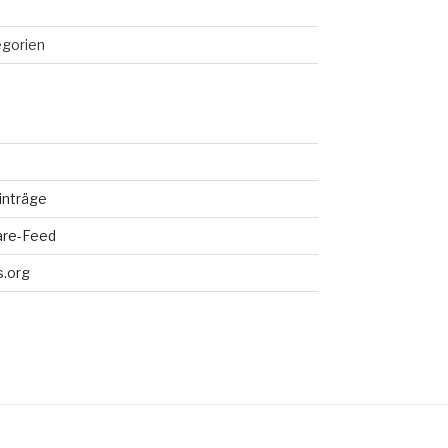
egorien
inträge
re-Feed
.org