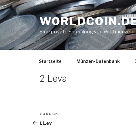
Zum
Inhalt
WORLDCOIN.D
springen
Eine private Sammlung von Weltmünzen
Startseite
Münzen-Datenbank
2 Leva
Beitrags-
Vorheriger
ZURÜCK
Navigation
Beitrag
1 Lev