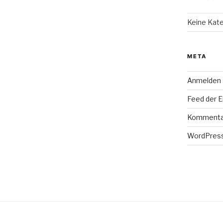
Keine Kat
META
Anmelden
Feed der E
Kommenta
WordPress