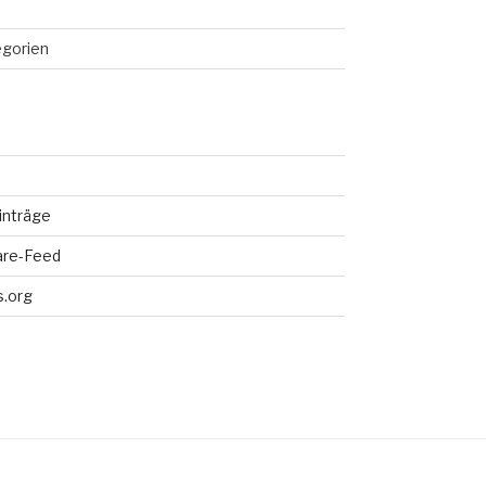
egorien
inträge
re-Feed
.org