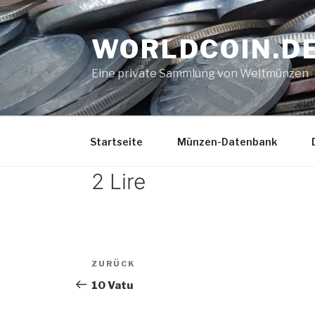
Zum
Inhalt
WORLDCOIN.D
springen
Eine private Sammlung von Weltmünzen
Startseite
Münzen-Datenbank
2 Lire
Beitrags-
Vorheriger
ZURÜCK
Navigation
Beitrag
10 Vatu