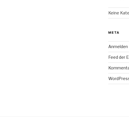
Keine Kat
META
Anmelden
Feed der E
Kommenta
WordPress