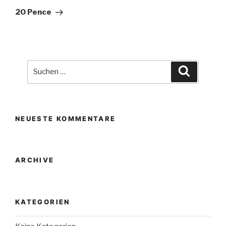
Beitrag
20 Pence
Suche
Suchen
nach:
NEUESTE KOMMENTARE
ARCHIVE
KATEGORIEN