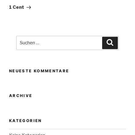
Beitrag
1 Cent
Suche
Suchen
nach:
NEUESTE KOMMENTARE
ARCHIVE
KATEGORIEN