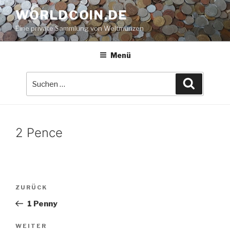
Zum
WORLDCOIN.DE
Inhalt
Eine private Sammlung von Weltmünzen
springen
Menü
Suche
Suchen
nach:
2 Pence
Beitrags-
Vorheriger
ZURÜCK
Navigation
Beitrag
1 Penny
Nächster
WEITER