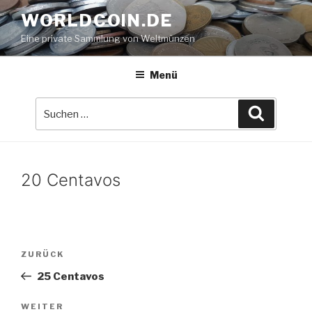
Zum
WORLDCOIN.DE
Inhalt
Eine private Sammlung von Weltmünzen
springen
Menü
Suche
Suchen
nach:
20 Centavos
Beitrags-
Vorheriger
ZURÜCK
Navigation
Beitrag
25 Centavos
Nächster
WEITER