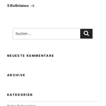
Beitrag
5 Bolivianos
Suche
Suchen
nach:
NEUESTE KOMMENTARE
ARCHIVE
KATEGORIEN